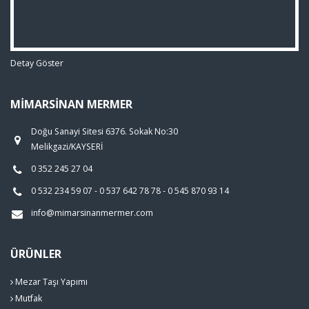
Detay Göster
MIMARSINAN MERMER
Doğu Sanayi Sitesi 6376. Sokak No:30
Melikgazi/KAYSERİ
0 352 245 27 04
0 532 234 59 07 - 0 537 642 78 78 - 0 545 870 93 14
info@mimarsinanmermer.com
ÜRÜNLER
Mezar Taşı Yapımı
Mutfak