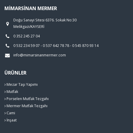
MIMARSINAN MERMER
Doğu Sanayi Sitesi 6376. Sokak No:30
Melikgazi/KAYSERİ
0 352 245 27 04
0 532 234 59 07 - 0 537 642 78 78 - 0 545 870 93 14
info@mimarsinanmermer.com
ÜRÜNLER
Mezar Taşı Yapımı
Mutfak
Porselen Mutfak Tezgahı
Mermer Mutfak Tezgahı
Cami
İnşaat