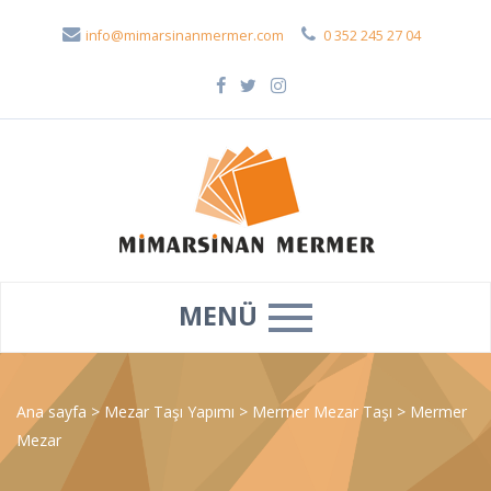
info@mimarsinanmermer.com
0 352 245 27 04
MENÜ
Ana sayfa
>
Mezar Taşı Yapımı
>
Mermer Mezar Taşı
>
Mermer
Mezar