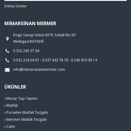
Detay Göster
MIMARSINAN MERMER
Doğu Sanayi Sitesi 6376. Sokak No:30
Melikgazi/KAYSERİ
0 352 245 27 04
0 532 234 59 07 - 0 537 642 78 78 - 0 545 870 93 14
info@mimarsinanmermer.com
ÜRÜNLER
Mezar Taşı Yapımı
Mutfak
Porselen Mutfak Tezgahı
Mermer Mutfak Tezgahı
Cami