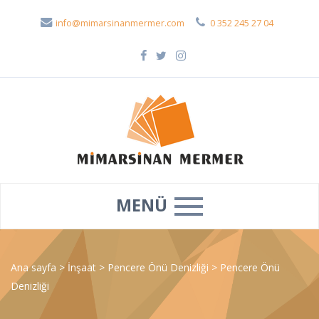
info@mimarsinanmermer.com
0 352 245 27 04
MENÜ
Ana sayfa
>
İnşaat
>
Pencere Önü Denizliği
>
Pencere Önü
Denizliği