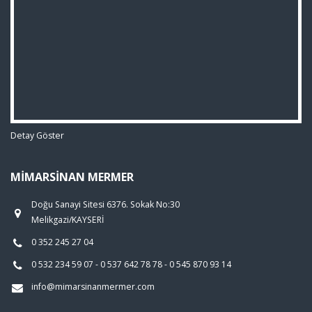
Detay Göster
MIMARSINAN MERMER
Doğu Sanayi Sitesi 6376. Sokak No:30
Melikgazi/KAYSERİ
0 352 245 27 04
0 532 234 59 07 - 0 537 642 78 78 - 0 545 870 93 14
info@mimarsinanmermer.com