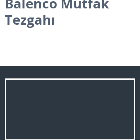
Balenco Mutfak
Tezgahı