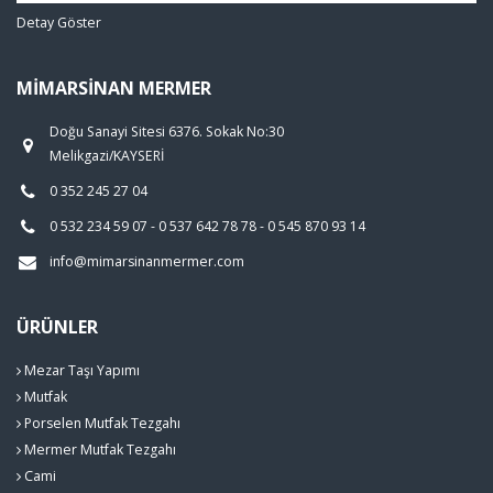
Detay Göster
MIMARSINAN MERMER
Doğu Sanayi Sitesi 6376. Sokak No:30
Melikgazi/KAYSERİ
0 352 245 27 04
0 532 234 59 07 - 0 537 642 78 78 - 0 545 870 93 14
info@mimarsinanmermer.com
ÜRÜNLER
Mezar Taşı Yapımı
Mutfak
Porselen Mutfak Tezgahı
Mermer Mutfak Tezgahı
Cami