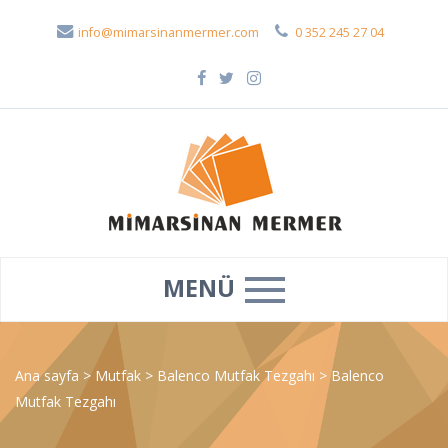
info@mimarsinanmermer.com
0 352 245 27 04
MENÜ
Ana sayfa
>
Mutfak
>
Balenco Mutfak Tezgahı
>
Balenco
Mutfak Tezgahı