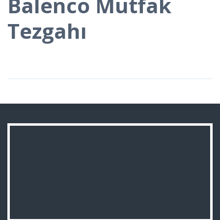
Balenco Mutfak
Tezgahı