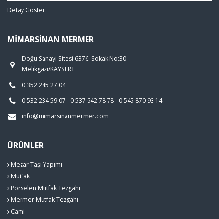
Detay Göster
MIMARSINAN MERMER
Doğu Sanayi Sitesi 6376. Sokak No:30
Melikgazi/KAYSERİ
0 352 245 27 04
0 532 234 59 07 - 0 537 642 78 78 - 0 545 870 93 14
info@mimarsinanmermer.com
ÜRÜNLER
Mezar Taşı Yapımı
Mutfak
Porselen Mutfak Tezgahı
Mermer Mutfak Tezgahı
Cami