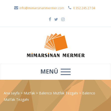
info@mimarsinanmermer.com
0 352 245 27 04
MENÜ
Ana sayfa
>
Mutfak
>
Balenco Mutfak Tezgahı
>
Balenco
Mutfak Tezgahı