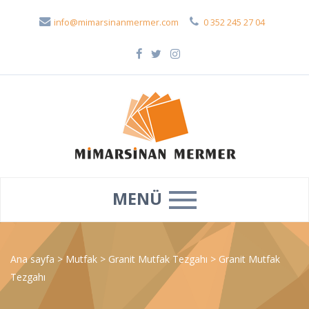
info@mimarsinanmermer.com
0 352 245 27 04
MENÜ
Ana sayfa
>
Mutfak
>
Granit Mutfak Tezgahı
>
Granit Mutfak
Tezgahı