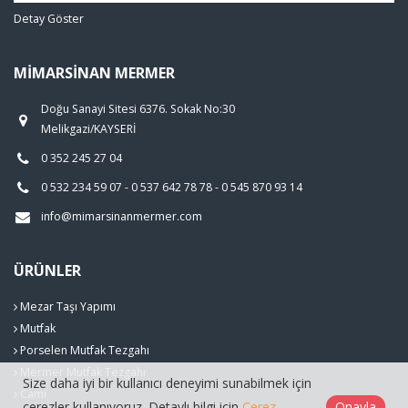
Detay Göster
MIMARSINAN MERMER
Doğu Sanayi Sitesi 6376. Sokak No:30
Melikgazi/KAYSERİ
0 352 245 27 04
0 532 234 59 07 - 0 537 642 78 78 - 0 545 870 93 14
info@mimarsinanmermer.com
ÜRÜNLER
Mezar Taşı Yapımı
Mutfak
Porselen Mutfak Tezgahı
Mermer Mutfak Tezgahı
Size daha iyi bir kullanıcı deneyimi sunabilmek için
Cami
çerezler kullanıyoruz. Detaylı bilgi için
Çerez
Onayla