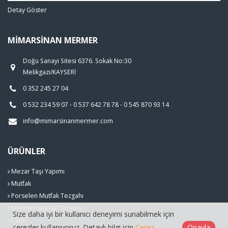
Detay Göster
MIMARSINAN MERMER
Doğu Sanayi Sitesi 6376. Sokak No:30
Melikgazi/KAYSERİ
0 352 245 27 04
0 532 234 59 07 - 0 537 642 78 78 - 0 545 870 93 14
info@mimarsinanmermer.com
ÜRÜNLER
Mezar Taşı Yapımı
Mutfak
Porselen Mutfak Tezgahı
Mermer Mutfak Tezgahı
Size daha iyi bir kullanıcı deneyimi sunabilmek için
Cami
çerezler kullanıyoruz. Detaylı bilgi için
Çerez
Onayla