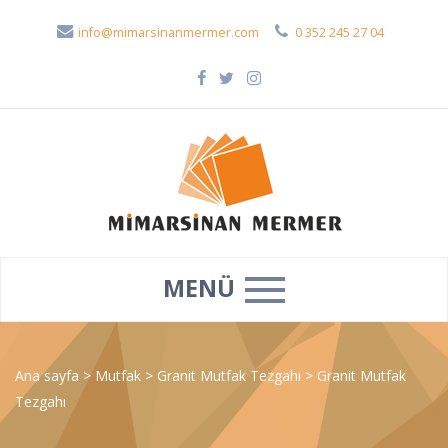
info@mimarsinanmermer.com
0 352 245 27 04
MENÜ
Ana sayfa
>
Mutfak
>
Granit Mutfak Tezgahı
>
Granit Mutfak
Tezgahı