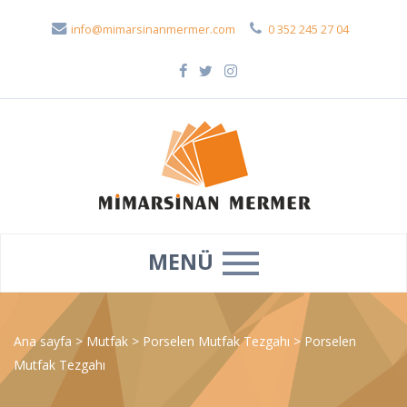
info@mimarsinanmermer.com
0 352 245 27 04
MENÜ
Ana sayfa
>
Mutfak
>
Porselen Mutfak Tezgahı
>
Porselen
Mutfak Tezgahı