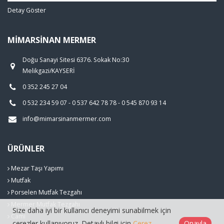
Detay Göster
MIMARSINAN MERMER
Doğu Sanayi Sitesi 6376. Sokak No:30
Melikgazi/KAYSERİ
0 352 245 27 04
0 532 234 59 07 - 0 537 642 78 78 - 0 545 870 93 14
info@mimarsinanmermer.com
ÜRÜNLER
Mezar Taşı Yapımı
Mutfak
Porselen Mutfak Tezgahı
Mermer Mutfak Tezgahı
Size daha iyi bir kullanıcı deneyimi sunabilmek için
Cami
çerezler kullanıyoruz. Detaylı bilgi için
Çerez
Onayla