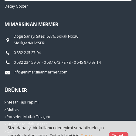
Detay Göster
MIMARSINAN MERMER
Doğu Sanayi Sitesi 6376. Sokak No:30
Melikgazi/KAYSERİ
0 352 245 27 04
0 532 234 59 07 - 0 537 642 78 78 - 0 545 870 93 14
info@mimarsinanmermer.com
ÜRÜNLER
Mezar Taşı Yapımı
Mutfak
Porselen Mutfak Tezgahı
Mermer Mutfak Tezgahı
Size daha iyi bir kullanıcı deneyimi sunabilmek için
Cami
çerezler kullanıyoruz. Detaylı bilgi için
Çerez
Onayla