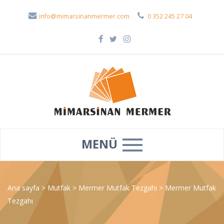
info@mimarsinanmermer.com
0 352 245 27 04
MENÜ
Ana sayfa
>
Mutfak
>
Mermer Mutfak Tezgahı
>
Mermer Mutfak
Tezgahı