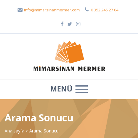
info@mimarsinanmermer.com
0 352 245 27 04
MENÜ
Arama Sonucu
Ana sayfa
>
Arama Sonucu